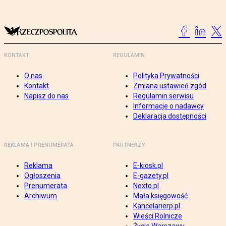
KONTAKT
REGULAMIN
O nas
Polityka Prywatności
Kontakt
Zmiana ustawień zgód
Napisz do nas
Regulamin serwisu
Informacje o nadawcy
Deklaracja dostępności
REKLAMA I PRENUMERATA
PARTNERZY
Reklama
E-kiosk.pl
Ogłoszenia
E-gazety.pl
Prenumerata
Nexto.pl
Archiwum
Mała księgowość
Kancelarierp.pl
Wieści Rolnicze