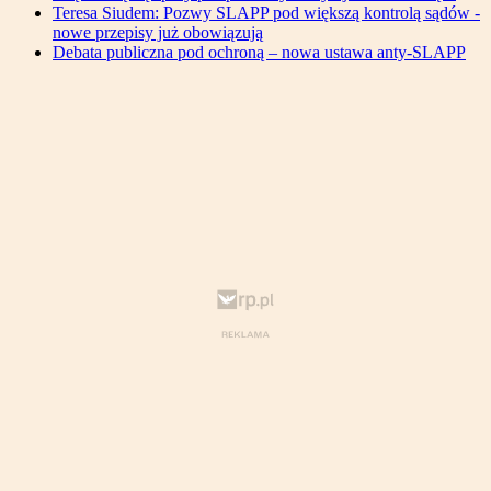
Teresa Siudem: Pozwy SLAPP pod większą kontrolą sądów -
nowe przepisy już obowiązują
Debata publiczna pod ochroną – nowa ustawa anty-SLAPP