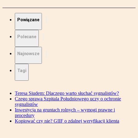
Powiązane
Polecane
Najnowsze
Tagi
Teresa Siudem: Dlaczego warto słuchać sygnalistów?
Czego sprawa Szpitala Południowego uczy o ochronie
sygnalistów
Inwestycja na gruntach rolnych – wymogi prawne i
procedury
Kopiować czy nie? GIIF o zdalnej weryfikacji klienta