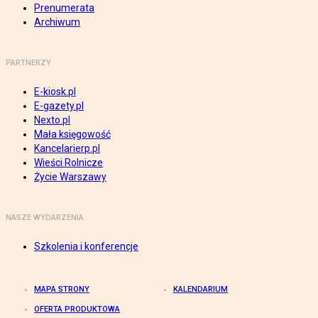
Prenumerata
Archiwum
PARTNERZY
E-kiosk.pl
E-gazety.pl
Nexto.pl
Mała księgowość
Kancelarierp.pl
Wieści Rolnicze
Życie Warszawy
NASZE WYDARZENIA
Szkolenia i konferencje
MAPA STRONY
KALENDARIUM
OFERTA PRODUKTOWA