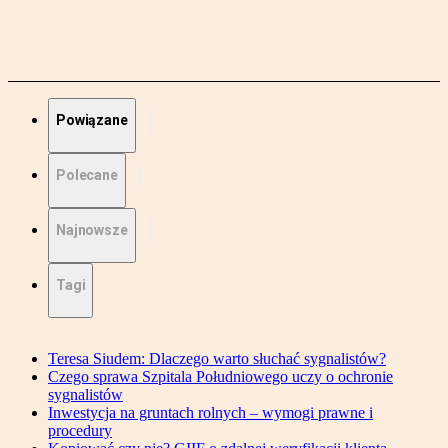
Powiązane
Polecane
Najnowsze
Tagi
Teresa Siudem: Dlaczego warto słuchać sygnalistów?
Czego sprawa Szpitala Południowego uczy o ochronie
sygnalistów
Inwestycja na gruntach rolnych – wymogi prawne i
procedury