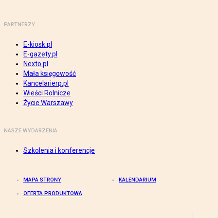
PARTNERZY
E-kiosk.pl
E-gazety.pl
Nexto.pl
Mała księgowość
Kancelarierp.pl
Wieści Rolnicze
Życie Warszawy
NASZE WYDARZENIA
Szkolenia i konferencje
MAPA STRONY
KALENDARIUM
OFERTA PRODUKTOWA