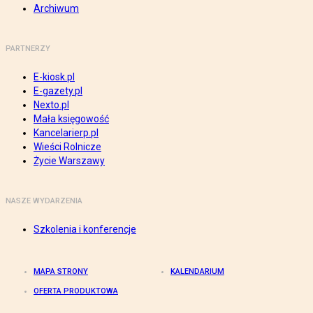
Archiwum
PARTNERZY
E-kiosk.pl
E-gazety.pl
Nexto.pl
Mała księgowość
Kancelarierp.pl
Wieści Rolnicze
Życie Warszawy
NASZE WYDARZENIA
Szkolenia i konferencje
MAPA STRONY
KALENDARIUM
OFERTA PRODUKTOWA