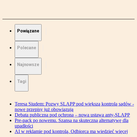
Powiązane
Polecane
Najnowsze
Tagi
Teresa Siudem: Pozwy SLAPP pod większą kontrolą sądów -
nowe przepisy już obowiązują
Debata publiczna pod ochroną – nowa ustawa anty-SLAPP
Pre-pack po nowemu. Szansa na skuteczną alternatywę dla
upadłości
AI w reklamie pod kontrolą. Odbiorca ma wiedzieć więcej