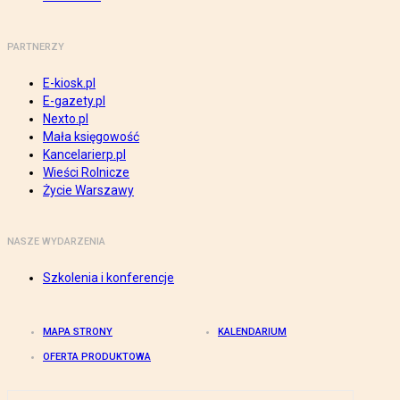
PARTNERZY
E-kiosk.pl
E-gazety.pl
Nexto.pl
Mała księgowość
Kancelarierp.pl
Wieści Rolnicze
Życie Warszawy
NASZE WYDARZENIA
Szkolenia i konferencje
MAPA STRONY
KALENDARIUM
OFERTA PRODUKTOWA