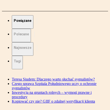
Powiązane
Polecane
Najnowsze
Tagi
Teresa Siudem: Dlaczego warto słuchać sygnalistów?
Czego sprawa Szpitala Południowego uczy o ochronie
sygnalistów
Inwestycja na gruntach rolnych – wymogi prawne i
procedury
Kopiować czy nie? GIIF o zdalnej weryfikacji klienta