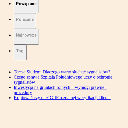
Powiązane
Polecane
Najnowsze
Tagi
Teresa Siudem: Dlaczego warto słuchać sygnalistów?
Czego sprawa Szpitala Południowego uczy o ochronie
sygnalistów
Inwestycja na gruntach rolnych – wymogi prawne i
procedury
Kopiować czy nie? GIIF o zdalnej weryfikacji klienta