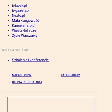
E-kiosk.pl
E-gazety.pl
Nexto.pl
Mała księgowość
Kancelarierp.pl
Wieści Rolnicze
Życie Warszawy
NASZE WYDARZENIA
Szkolenia i konferencje
MAPA STRONY
KALENDARIUM
OFERTA PRODUKTOWA