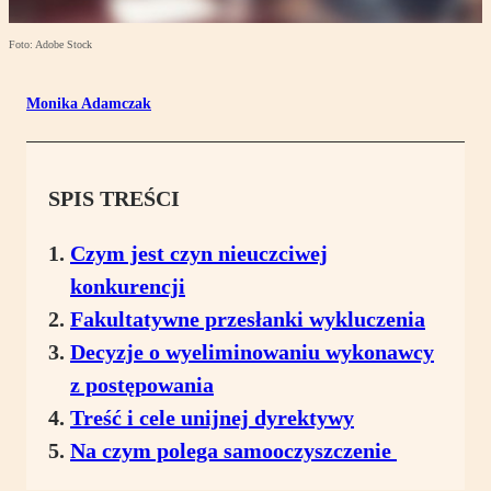
Foto: Adobe Stock
Monika Adamczak
SPIS TREŚCI
Czym jest czyn nieuczciwej
konkurencji
Fakultatywne przesłanki wykluczenia
Decyzje o wyeliminowaniu wykonawcy
z postępowania
Treść i cele unijnej dyrektywy
Na czym polega samooczyszczenie