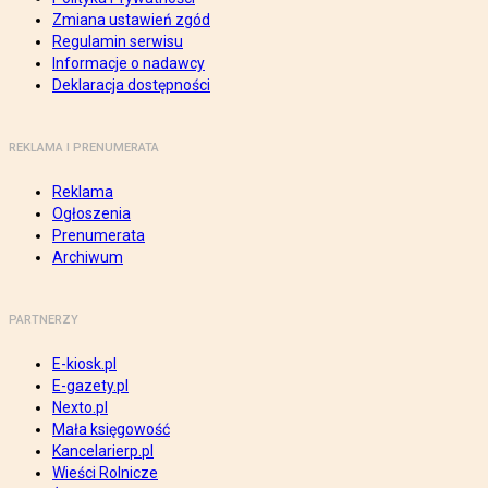
Zmiana ustawień zgód
Regulamin serwisu
Informacje o nadawcy
Deklaracja dostępności
REKLAMA I PRENUMERATA
Reklama
Ogłoszenia
Prenumerata
Archiwum
PARTNERZY
E-kiosk.pl
E-gazety.pl
Nexto.pl
Mała księgowość
Kancelarierp.pl
Wieści Rolnicze