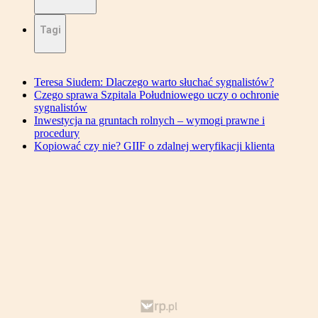
Tagi
Teresa Siudem: Dlaczego warto słuchać sygnalistów?
Czego sprawa Szpitala Południowego uczy o ochronie
sygnalistów
Inwestycja na gruntach rolnych – wymogi prawne i
procedury
Kopiować czy nie? GIIF o zdalnej weryfikacji klienta