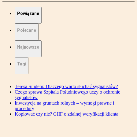
Powiązane
Polecane
Najnowsze
Tagi
Teresa Siudem: Dlaczego warto słuchać sygnalistów?
Czego sprawa Szpitala Południowego uczy o ochronie
sygnalistów
Inwestycja na gruntach rolnych – wymogi prawne i
procedury
Kopiować czy nie? GIIF o zdalnej weryfikacji klienta