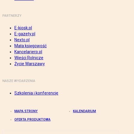
PARTNERZY
E-kiosk.pl
E-gazety.pl
Nexto.pl
Mała księgowość
Kancelarierp.pl
Wieści Rolnicze
Życie Warszawy
NASZE WYDARZENIA
Szkolenia i konferencje
MAPA STRONY
KALENDARIUM
OFERTA PRODUKTOWA