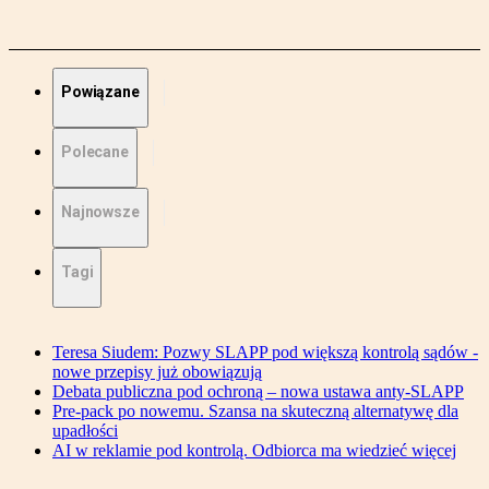
Powiązane
Polecane
Najnowsze
Tagi
Teresa Siudem: Pozwy SLAPP pod większą kontrolą sądów -
nowe przepisy już obowiązują
Debata publiczna pod ochroną – nowa ustawa anty-SLAPP
Pre-pack po nowemu. Szansa na skuteczną alternatywę dla
upadłości
AI w reklamie pod kontrolą. Odbiorca ma wiedzieć więcej