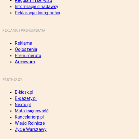
Regulamin serwisu
Informacje o nadawcy
Deklaracja dostępności
REKLAMA I PRENUMERATA
Reklama
Ogłoszenia
Prenumerata
Archiwum
PARTNERZY
E-kiosk.pl
E-gazety.pl
Nexto.pl
Mała księgowość
Kancelarierp.pl
Wieści Rolnicze
Życie Warszawy