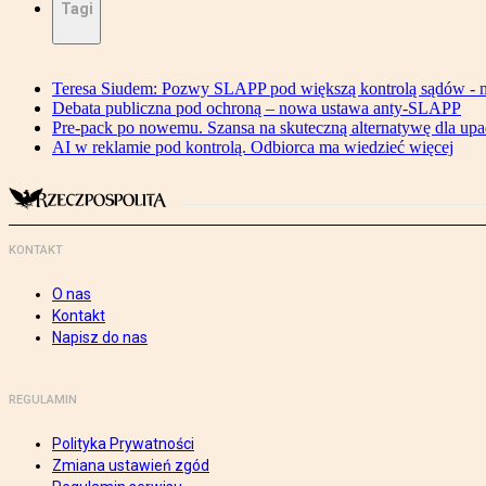
Tagi
Teresa Siudem: Pozwy SLAPP pod większą kontrolą sądów - n
Debata publiczna pod ochroną – nowa ustawa anty-SLAPP
Pre-pack po nowemu. Szansa na skuteczną alternatywę dla upa
AI w reklamie pod kontrolą. Odbiorca ma wiedzieć więcej
KONTAKT
O nas
Kontakt
Napisz do nas
REGULAMIN
Polityka Prywatności
Zmiana ustawień zgód