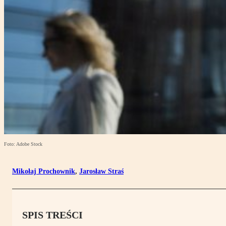
Foto: Adobe Stock
Mikołaj Prochownik
,
Jarosław Straś
SPIS TREŚCI