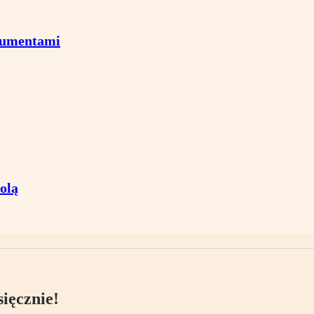
sumentami
olą
ięcznie!