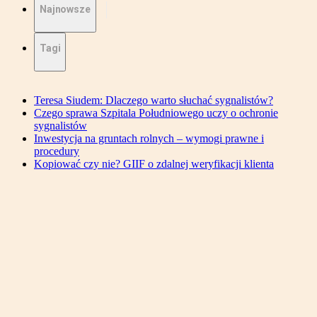
Najnowsze
Tagi
Teresa Siudem: Dlaczego warto słuchać sygnalistów?
Czego sprawa Szpitala Południowego uczy o ochronie
sygnalistów
Inwestycja na gruntach rolnych – wymogi prawne i
procedury
Kopiować czy nie? GIIF o zdalnej weryfikacji klienta