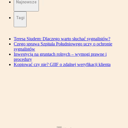
Najnowsze
Tagi
Teresa Siudem: Dlaczego warto słuchać sygnalistów?
Czego sprawa Szpitala Południowego uczy o ochronie
sygnalistów
Inwestycja na gruntach rolnych – wymogi prawne i
procedury
Kopiować czy nie? GIIF o zdalnej weryfikacji klienta