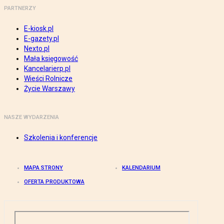
PARTNERZY
E-kiosk.pl
E-gazety.pl
Nexto.pl
Mała księgowość
Kancelarierp.pl
Wieści Rolnicze
Życie Warszawy
NASZE WYDARZENIA
Szkolenia i konferencje
MAPA STRONY
KALENDARIUM
OFERTA PRODUKTOWA