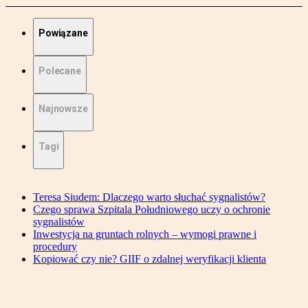
Powiązane
Polecane
Najnowsze
Tagi
Teresa Siudem: Dlaczego warto słuchać sygnalistów?
Czego sprawa Szpitala Południowego uczy o ochronie
sygnalistów
Inwestycja na gruntach rolnych – wymogi prawne i
procedury
Kopiować czy nie? GIIF o zdalnej weryfikacji klienta