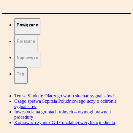
Powiązane
Polecane
Najnowsze
Tagi
Teresa Siudem: Dlaczego warto słuchać sygnalistów?
Czego sprawa Szpitala Południowego uczy o ochronie
sygnalistów
Inwestycja na gruntach rolnych – wymogi prawne i
procedury
Kopiować czy nie? GIIF o zdalnej weryfikacji klienta