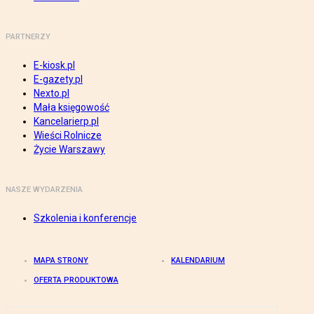
PARTNERZY
E-kiosk.pl
E-gazety.pl
Nexto.pl
Mała księgowość
Kancelarierp.pl
Wieści Rolnicze
Życie Warszawy
NASZE WYDARZENIA
Szkolenia i konferencje
MAPA STRONY
KALENDARIUM
OFERTA PRODUKTOWA