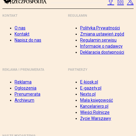
KONTAKT
REGULAMIN
O nas
Polityka Prywatności
Kontakt
Zmiana ustawień zgód
Napisz do nas
Regulamin serwisu
Informacje o nadawcy
Deklaracja dostępności
REKLAMA I PRENUMERATA
PARTNERZY
Reklama
E-kiosk.pl
Ogłoszenia
E-gazety.pl
Prenumerata
Nexto.pl
Archiwum
Mała księgowość
Kancelarierp.pl
Wieści Rolnicze
Życie Warszawy
NASZE WYDARZENIA