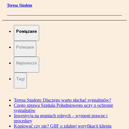
Teresa Siudem
Powiązane
Polecane
Najnowsze
Tagi
Teresa Siudem: Dlaczego warto słuchać sygnalistów?
Czego sprawa Szpitala Południowego uczy o ochronie
sygnalistów
Inwestycja na gruntach rolnych – wymogi prawne i
procedury
Kopiować czy nie? GIIF o zdalnej weryfikacji klienta