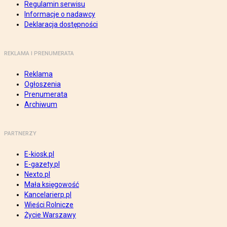
Regulamin serwisu
Informacje o nadawcy
Deklaracja dostępności
REKLAMA I PRENUMERATA
Reklama
Ogłoszenia
Prenumerata
Archiwum
PARTNERZY
E-kiosk.pl
E-gazety.pl
Nexto.pl
Mała księgowość
Kancelarierp.pl
Wieści Rolnicze
Życie Warszawy