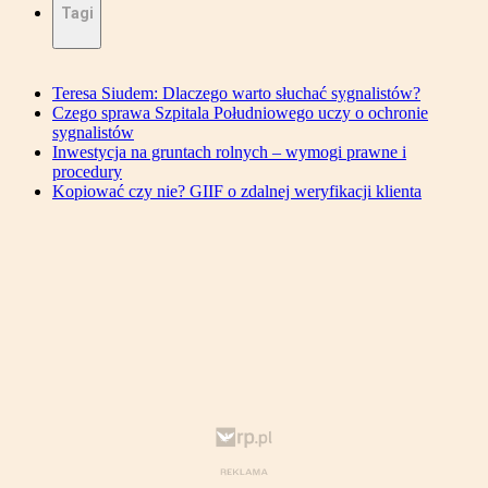
Tagi
Teresa Siudem: Dlaczego warto słuchać sygnalistów?
Czego sprawa Szpitala Południowego uczy o ochronie
sygnalistów
Inwestycja na gruntach rolnych – wymogi prawne i
procedury
Kopiować czy nie? GIIF o zdalnej weryfikacji klienta