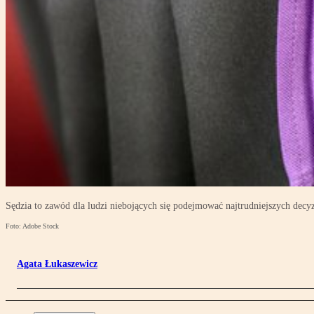
Sędzia to zawód dla ludzi niebojących się podejmować najtrudniejszych decyz
Foto: Adobe Stock
Agata Łukaszewicz