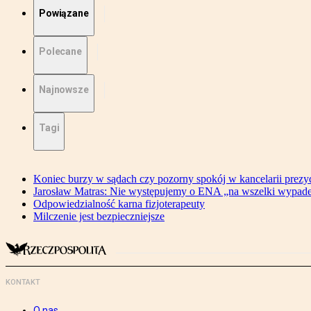
Powiązane
Polecane
Najnowsze
Tagi
Koniec burzy w sądach czy pozorny spokój w kancelarii prezy
Jarosław Matras: Nie występujemy o ENA „na wszelki wypad
Odpowiedzialność karna fizjoterapeuty
Milczenie jest bezpieczniejsze
KONTAKT
O nas