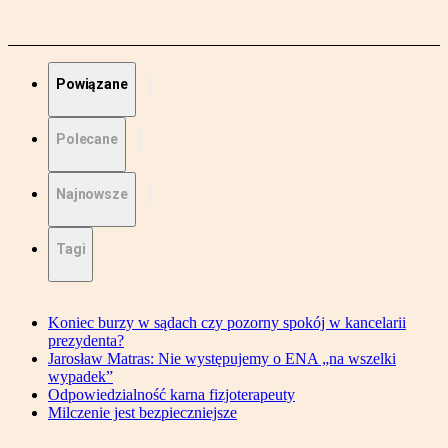
Powiązane
Polecane
Najnowsze
Tagi
Koniec burzy w sądach czy pozorny spokój w kancelarii
prezydenta?
Jarosław Matras: Nie występujemy o ENA „na wszelki
wypadek”
Odpowiedzialność karna fizjoterapeuty
Milczenie jest bezpieczniejsze