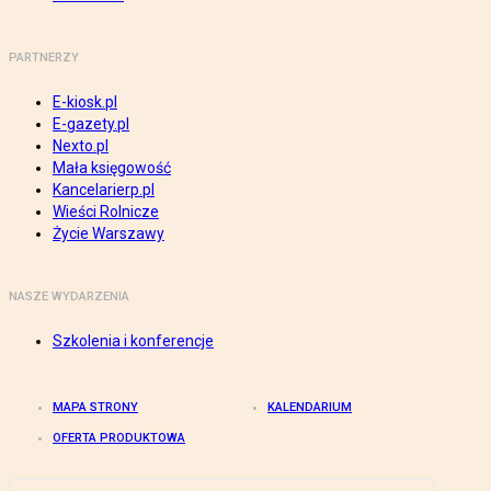
PARTNERZY
E-kiosk.pl
E-gazety.pl
Nexto.pl
Mała księgowość
Kancelarierp.pl
Wieści Rolnicze
Życie Warszawy
NASZE WYDARZENIA
Szkolenia i konferencje
MAPA STRONY
KALENDARIUM
OFERTA PRODUKTOWA