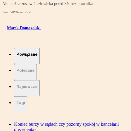
Nie można zostawić człowieka przed SN bez prawnika
Foto: PAP/Tomasz Gzell
Marek Domagalski
Powiązane
Polecane
Najnowsze
Tagi
Koniec burzy w sądach czy pozorny spokój w kancelarii
prezydenta?