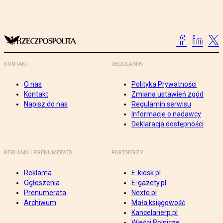
KONTAKT
REGULAMIN
O nas
Polityka Prywatności
Kontakt
Zmiana ustawień zgód
Napisz do nas
Regulamin serwisu
Informacje o nadawcy
Deklaracja dostępności
REKLAMA I PRENUMERATA
PARTNERZY
Reklama
E-kiosk.pl
Ogłoszenia
E-gazety.pl
Prenumerata
Nexto.pl
Archiwum
Mała księgowość
Kancelarierp.pl
Wieści Rolnicze