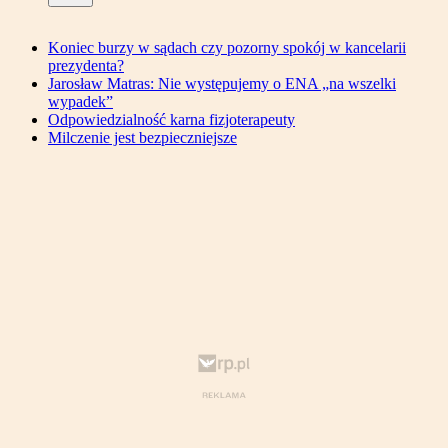
Koniec burzy w sądach czy pozorny spokój w kancelarii
prezydenta?
Jarosław Matras: Nie występujemy o ENA „na wszelki
wypadek”
Odpowiedzialność karna fizjoterapeuty
Milczenie jest bezpieczniejsze