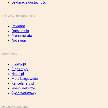
Deklaracja dostępności
REKLAMA I PRENUMERATA
Reklama
Ogłoszenia
Prenumerata
Archiwum
PARTNERZY
E-kiosk.pl
E-gazety.pl
Nexto.pl
Mała księgowość
Kancelarierp.pl
Wieści Rolnicze
Życie Warszawy
NASZE WYDARZENIA