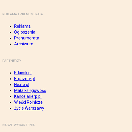
REKLAMA I PRENUMERATA
Reklama
Ogłoszenia
Prenumerata
Archiwum
PARTNERZY
E-kiosk.pl
E-gazety.pl
Nexto.pl
Mała księgowość
Kancelarierp.pl
Wieści Rolnicze
Życie Warszawy
NASZE WYDARZENIA