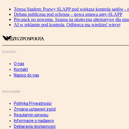
Teresa Siudem: Pozwy SLAPP pod większą kontrolą sądów - n
Debata publiczna pod ochroną – nowa ustawa anty-SLAPP
Pre-pack po nowemu. Szansa na skuteczną alternatywę dla upa
AI w reklamie pod kontrolą. Odbiorca ma wiedzieć więcej
KONTAKT
O nas
Kontakt
Napisz do nas
REGULAMIN
Polityka Prywatności
Zmiana ustawień zgód
Regulamin serwisu
Informacje o nadawcy
Deklaracja dostępności