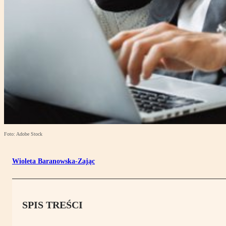
Foto: Adobe Stock
Wioleta Baranowska-Zając
SPIS TREŚCI