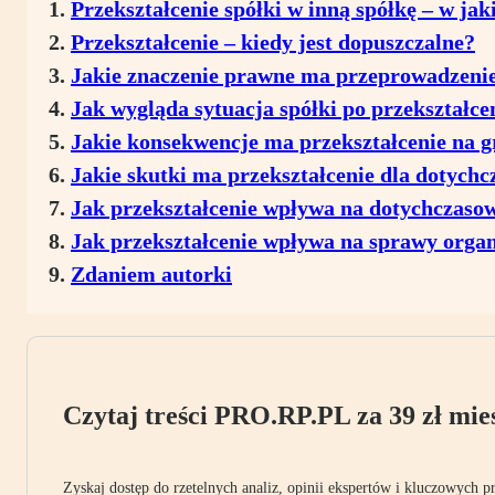
Przekształcenie spółki w inną spółkę – w jak
Przekształcenie – kiedy jest dopuszczalne?
Jakie znaczenie prawne ma przeprowadzenie 
Jak wygląda sytuacja spółki po przekształce
Jakie konsekwencje ma przekształcenie na
Jakie skutki ma przekształcenie dla dotych
Jak przekształcenie wpływa na dotychczasow
Jak przekształcenie wpływa na sprawy organ
Zdaniem autorki
Czytaj treści PRO.RP.PL za 39 zł mies
Zyskaj dostęp do rzetelnych analiz, opinii ekspertów i kluczowych p