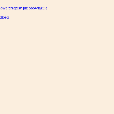
owe przepisy już obowiązują
dłości