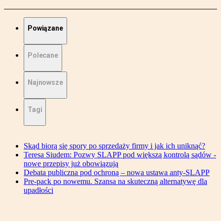
Powiązane
Polecane
Najnowsze
Tagi
Skąd biorą się spory po sprzedaży firmy i jak ich uniknąć?
Teresa Siudem: Pozwy SLAPP pod większą kontrolą sądów -
nowe przepisy już obowiązują
Debata publiczna pod ochroną – nowa ustawa anty-SLAPP
Pre-pack po nowemu. Szansa na skuteczną alternatywę dla
upadłości