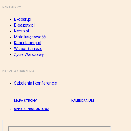
PARTNERZY
E-kiosk.pl
E-gazety.pl
Nexto.pl
Mała księgowość
Kancelarierp.pl
Wieści Rolnicze
Życie Warszawy
NASZE WYDARZENIA
Szkolenia i konferencje
MAPA STRONY
KALENDARIUM
OFERTA PRODUKTOWA