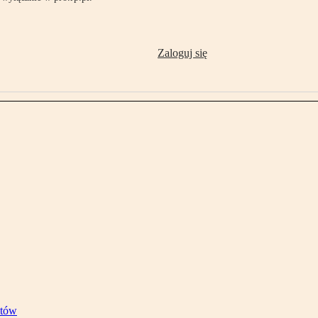
Zaloguj się
stów