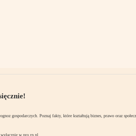
ięcznie!
rognoz gospodarczych. Poznaj fakty, które kształtują biznes, prawo oraz społec
wyłącznie w pro.rp.pl.