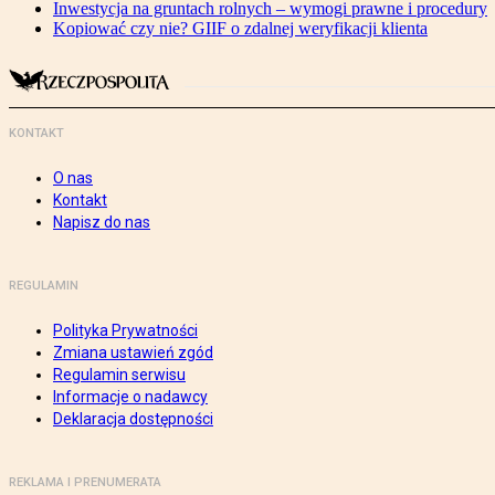
Inwestycja na gruntach rolnych – wymogi prawne i procedury
Kopiować czy nie? GIIF o zdalnej weryfikacji klienta
KONTAKT
O nas
Kontakt
Napisz do nas
REGULAMIN
Polityka Prywatności
Zmiana ustawień zgód
Regulamin serwisu
Informacje o nadawcy
Deklaracja dostępności
REKLAMA I PRENUMERATA