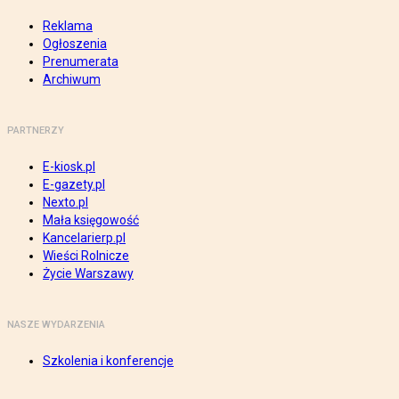
Reklama
Ogłoszenia
Prenumerata
Archiwum
PARTNERZY
E-kiosk.pl
E-gazety.pl
Nexto.pl
Mała księgowość
Kancelarierp.pl
Wieści Rolnicze
Życie Warszawy
NASZE WYDARZENIA
Szkolenia i konferencje