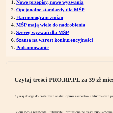
Nowe przepisy, nowe wyzwania
Opcjonalne standardy dla MŚP
Harmonogram zmian
MŚP mają wiele do nadrobienia
Szereg wyzwań dla MŚP
Szansa na wzrost konkurencyjności
Podsumowanie
Czytaj treści PRO.RP.PL za 39 zł mies
Zyskaj dostęp do rzetelnych analiz, opinii ekspertów i kluczowych p
Buduj swoją przewagę. Subskrybuj profesjonalne treści publikowane 