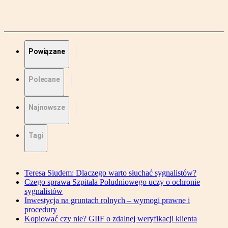
Powiązane
Polecane
Najnowsze
Tagi
Teresa Siudem: Dlaczego warto słuchać sygnalistów?
Czego sprawa Szpitala Południowego uczy o ochronie
sygnalistów
Inwestycja na gruntach rolnych – wymogi prawne i
procedury
Kopiować czy nie? GIIF o zdalnej weryfikacji klienta