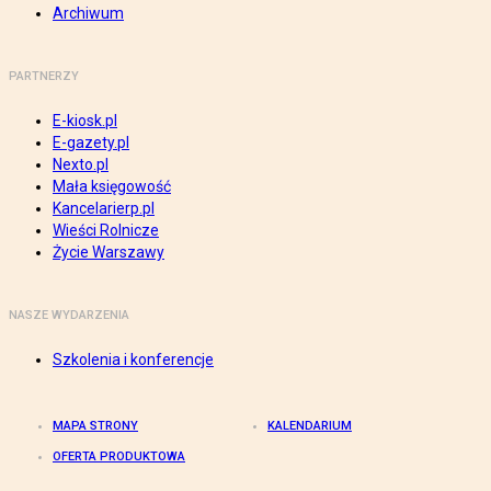
Archiwum
PARTNERZY
E-kiosk.pl
E-gazety.pl
Nexto.pl
Mała księgowość
Kancelarierp.pl
Wieści Rolnicze
Życie Warszawy
NASZE WYDARZENIA
Szkolenia i konferencje
MAPA STRONY
KALENDARIUM
OFERTA PRODUKTOWA