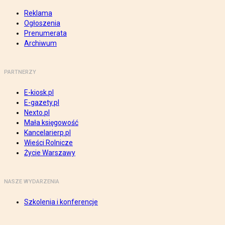
Reklama
Ogłoszenia
Prenumerata
Archiwum
PARTNERZY
E-kiosk.pl
E-gazety.pl
Nexto.pl
Mała księgowość
Kancelarierp.pl
Wieści Rolnicze
Życie Warszawy
NASZE WYDARZENIA
Szkolenia i konferencje