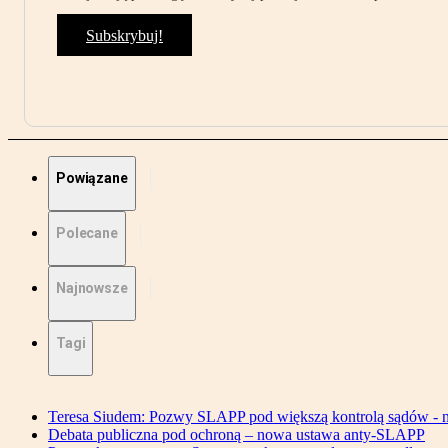
Subskrybuj!
Powiązane
Polecane
Najnowsze
Tagi
Teresa Siudem: Pozwy SLAPP pod większą kontrolą sądów - n
Debata publiczna pod ochroną – nowa ustawa anty-SLAPP