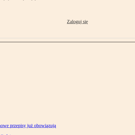
Zaloguj się
owe przepisy już obowiązują