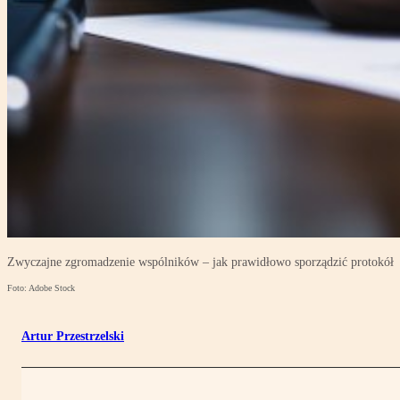
Zwyczajne zgromadzenie wspólników – jak prawidłowo sporządzić protokół
Foto: Adobe Stock
Artur Przestrzelski