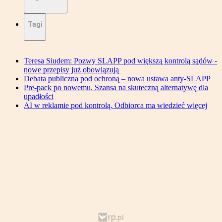
Tagi
Teresa Siudem: Pozwy SLAPP pod większą kontrolą sądów -
nowe przepisy już obowiązują
Debata publiczna pod ochroną – nowa ustawa anty-SLAPP
Pre-pack po nowemu. Szansa na skuteczną alternatywę dla
upadłości
AI w reklamie pod kontrolą. Odbiorca ma wiedzieć więcej