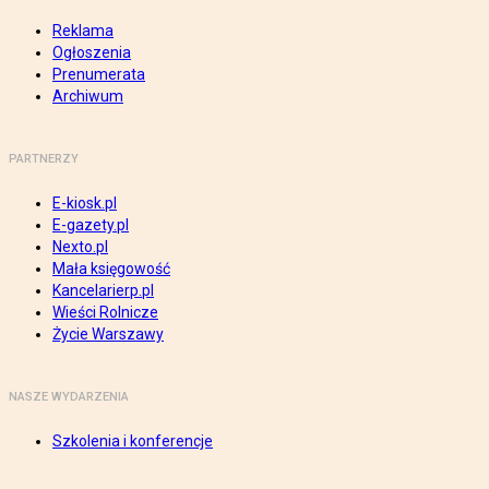
Reklama
Ogłoszenia
Prenumerata
Archiwum
PARTNERZY
E-kiosk.pl
E-gazety.pl
Nexto.pl
Mała księgowość
Kancelarierp.pl
Wieści Rolnicze
Życie Warszawy
NASZE WYDARZENIA
Szkolenia i konferencje