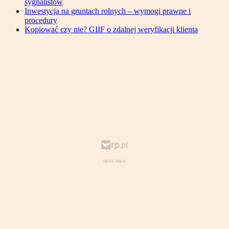
sygnalistów
Inwestycja na gruntach rolnych – wymogi prawne i
procedury
Kopiować czy nie? GIIF o zdalnej weryfikacji klienta