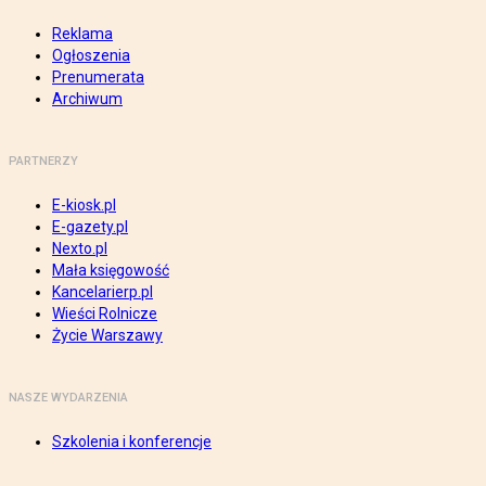
Reklama
Ogłoszenia
Prenumerata
Archiwum
PARTNERZY
E-kiosk.pl
E-gazety.pl
Nexto.pl
Mała księgowość
Kancelarierp.pl
Wieści Rolnicze
Życie Warszawy
NASZE WYDARZENIA
Szkolenia i konferencje