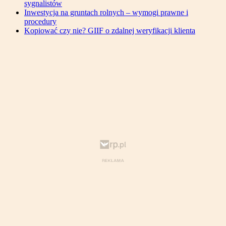
sygnalistów
Inwestycja na gruntach rolnych – wymogi prawne i
procedury
Kopiować czy nie? GIIF o zdalnej weryfikacji klienta