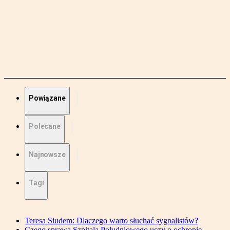
Powiązane
Polecane
Najnowsze
Tagi
Teresa Siudem: Dlaczego warto słuchać sygnalistów?
Czego sprawa Szpitala Południowego uczy o ochronie