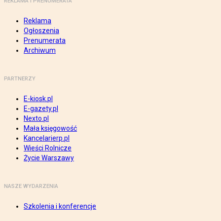
REKLAMA I PRENUMERATA
Reklama
Ogłoszenia
Prenumerata
Archiwum
PARTNERZY
E-kiosk.pl
E-gazety.pl
Nexto.pl
Mała księgowość
Kancelarierp.pl
Wieści Rolnicze
Życie Warszawy
NASZE WYDARZENIA
Szkolenia i konferencje