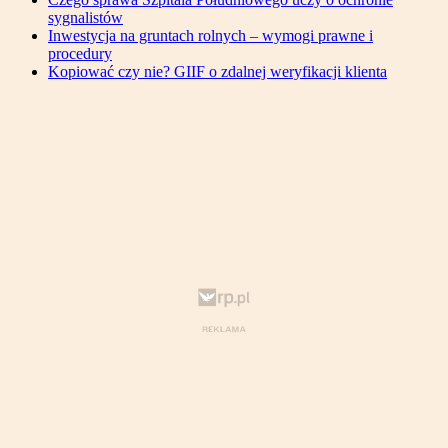
sygnalistów
Inwestycja na gruntach rolnych – wymogi prawne i
procedury
Kopiować czy nie? GIIF o zdalnej weryfikacji klienta