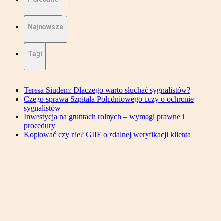
Najnowsze
Tagi
Teresa Siudem: Dlaczego warto słuchać sygnalistów?
Czego sprawa Szpitala Południowego uczy o ochronie
sygnalistów
Inwestycja na gruntach rolnych – wymogi prawne i
procedury
Kopiować czy nie? GIIF o zdalnej weryfikacji klienta