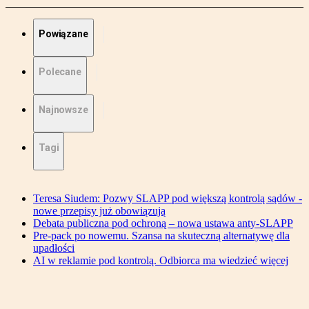
Powiązane
Polecane
Najnowsze
Tagi
Teresa Siudem: Pozwy SLAPP pod większą kontrolą sądów -
nowe przepisy już obowiązują
Debata publiczna pod ochroną – nowa ustawa anty-SLAPP
Pre-pack po nowemu. Szansa na skuteczną alternatywę dla
upadłości
AI w reklamie pod kontrolą. Odbiorca ma wiedzieć więcej