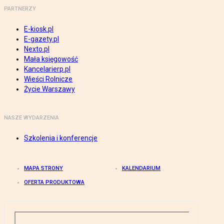
PARTNERZY
E-kiosk.pl
E-gazety.pl
Nexto.pl
Mała księgowość
Kancelarierp.pl
Wieści Rolnicze
Życie Warszawy
NASZE WYDARZENIA
Szkolenia i konferencje
MAPA STRONY
KALENDARIUM
OFERTA PRODUKTOWA