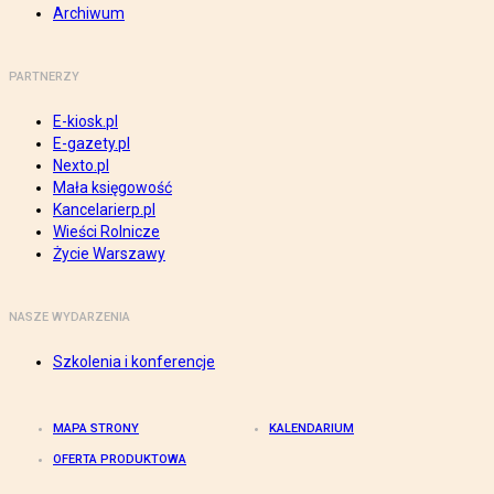
Archiwum
PARTNERZY
E-kiosk.pl
E-gazety.pl
Nexto.pl
Mała księgowość
Kancelarierp.pl
Wieści Rolnicze
Życie Warszawy
NASZE WYDARZENIA
Szkolenia i konferencje
MAPA STRONY
KALENDARIUM
OFERTA PRODUKTOWA