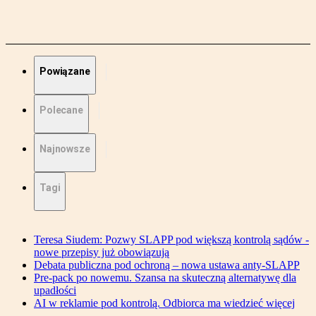
Powiązane
Polecane
Najnowsze
Tagi
Teresa Siudem: Pozwy SLAPP pod większą kontrolą sądów -
nowe przepisy już obowiązują
Debata publiczna pod ochroną – nowa ustawa anty-SLAPP
Pre-pack po nowemu. Szansa na skuteczną alternatywę dla
upadłości
AI w reklamie pod kontrolą. Odbiorca ma wiedzieć więcej