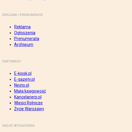
REKLAMA I PRENUMERATA
Reklama
Ogłoszenia
Prenumerata
Archiwum
PARTNERZY
E-kiosk.pl
E-gazety.pl
Nexto.pl
Mała księgowość
Kancelarierp.pl
Wieści Rolnicze
Życie Warszawy
NASZE WYDARZENIA