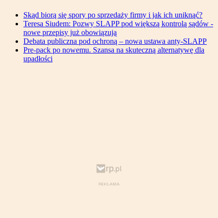
Skąd biorą się spory po sprzedaży firmy i jak ich uniknąć?
Teresa Siudem: Pozwy SLAPP pod większą kontrolą sądów -
nowe przepisy już obowiązują
Debata publiczna pod ochroną – nowa ustawa anty-SLAPP
Pre-pack po nowemu. Szansa na skuteczną alternatywę dla
upadłości