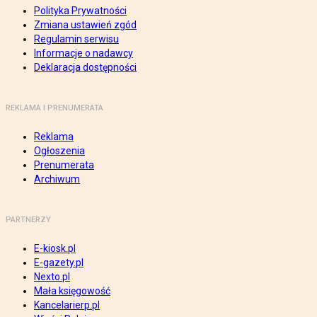
Polityka Prywatności
Zmiana ustawień zgód
Regulamin serwisu
Informacje o nadawcy
Deklaracja dostępności
REKLAMA I PRENUMERATA
Reklama
Ogłoszenia
Prenumerata
Archiwum
PARTNERZY
E-kiosk.pl
E-gazety.pl
Nexto.pl
Mała księgowość
Kancelarierp.pl