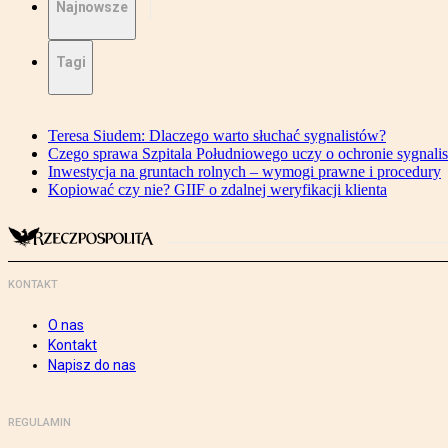
Najnowsze
Tagi
Teresa Siudem: Dlaczego warto słuchać sygnalistów?
Czego sprawa Szpitala Południowego uczy o ochronie sygnali
Inwestycja na gruntach rolnych – wymogi prawne i procedury
Kopiować czy nie? GIIF o zdalnej weryfikacji klienta
KONTAKT
O nas
Kontakt
Napisz do nas
REGULAMIN