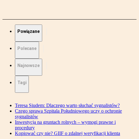
Powiązane
Polecane
Najnowsze
Tagi
Teresa Siudem: Dlaczego warto słuchać sygnalistów?
Czego sprawa Szpitala Południowego uczy o ochronie
sygnalistów
Inwestycja na gruntach rolnych – wymogi prawne i
procedury
Kopiować czy nie? GIIF o zdalnej weryfikacji klienta