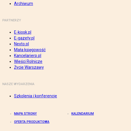
Archiwum
PARTNERZY
E-kiosk.pl
E-gazety.pl
Nexto.pl
Mała księgowość
Kancelarierp.pl
Wieści Rolnicze
Życie Warszawy
NASZE WYDARZENIA
Szkolenia i konferencje
MAPA STRONY
KALENDARIUM
OFERTA PRODUKTOWA