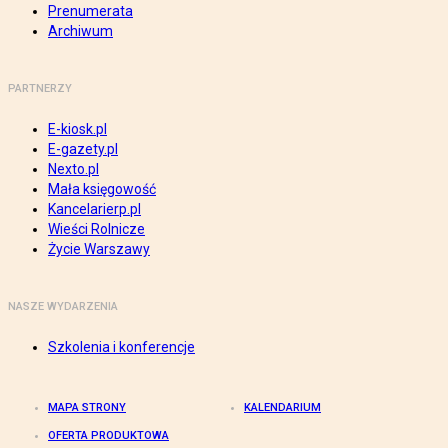
Prenumerata
Archiwum
PARTNERZY
E-kiosk.pl
E-gazety.pl
Nexto.pl
Mała księgowość
Kancelarierp.pl
Wieści Rolnicze
Życie Warszawy
NASZE WYDARZENIA
Szkolenia i konferencje
MAPA STRONY
KALENDARIUM
OFERTA PRODUKTOWA