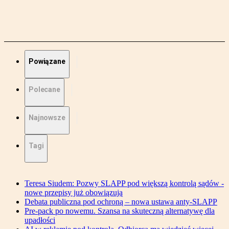
Powiązane
Polecane
Najnowsze
Tagi
Teresa Siudem: Pozwy SLAPP pod większą kontrolą sądów -
nowe przepisy już obowiązują
Debata publiczna pod ochroną – nowa ustawa anty-SLAPP
Pre-pack po nowemu. Szansa na skuteczną alternatywę dla
upadłości