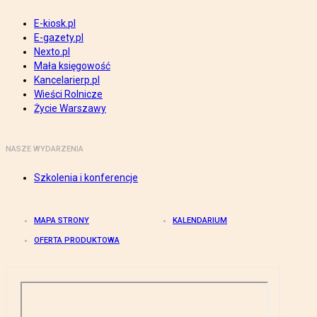
E-kiosk.pl
E-gazety.pl
Nexto.pl
Mała księgowość
Kancelarierp.pl
Wieści Rolnicze
Życie Warszawy
NASZE WYDARZENIA
Szkolenia i konferencje
MAPA STRONY
KALENDARIUM
OFERTA PRODUKTOWA