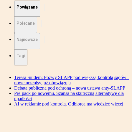
Powiązane
Polecane
Najnowsze
Tagi
Teresa Siudem: Pozwy SLAPP pod większą kontrolą sądów -
nowe przepisy już obowiązują
Debata publiczna pod ochroną – nowa ustawa anty-SLAPP
Pre-pack po nowemu. Szansa na skuteczną alternatywę dla
upadłości
AI w reklamie pod kontrolą. Odbiorca ma wiedzieć więcej