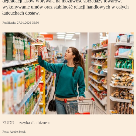
degradacji lasów wpływają na możliwość sprzedaży towarów,
wykonywanie umów oraz stabilność relacji handlowych w całych
łańcuchach dostaw.
Publikacja:
27.01.2026 05:50
EUDR – ryzyka dla biznesu
Foto: Adobe Stock