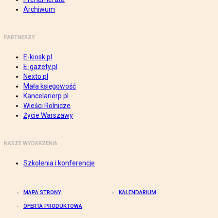
Archiwum
PARTNERZY
E-kiosk.pl
E-gazety.pl
Nexto.pl
Mała księgowość
Kancelarierp.pl
Wieści Rolnicze
Życie Warszawy
NASZE WYDARZENIA
Szkolenia i konferencje
MAPA STRONY
KALENDARIUM
OFERTA PRODUKTOWA