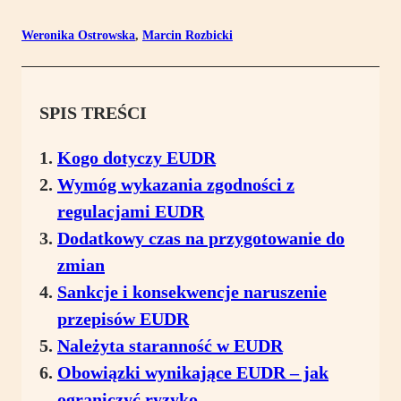
Weronika Ostrowska
,
Marcin Rozbicki
SPIS TREŚCI
Kogo dotyczy EUDR
Wymóg wykazania zgodności z
regulacjami EUDR
Dodatkowy czas na przygotowanie do
zmian
Sankcje i konsekwencje naruszenie
przepisów EUDR
Należyta staranność w EUDR
Obowiązki wynikające EUDR – jak
ograniczyć ryzyko