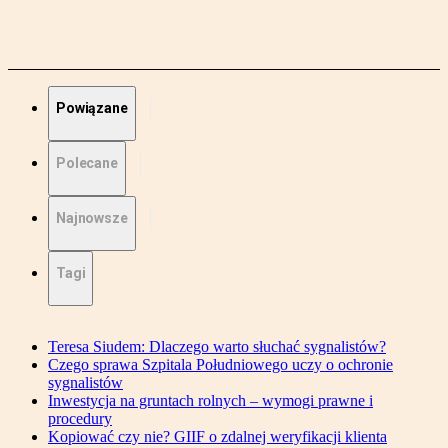
Powiązane
Polecane
Najnowsze
Tagi
Teresa Siudem: Dlaczego warto słuchać sygnalistów?
Czego sprawa Szpitala Południowego uczy o ochronie
sygnalistów
Inwestycja na gruntach rolnych – wymogi prawne i
procedury
Kopiować czy nie? GIIF o zdalnej weryfikacji klienta