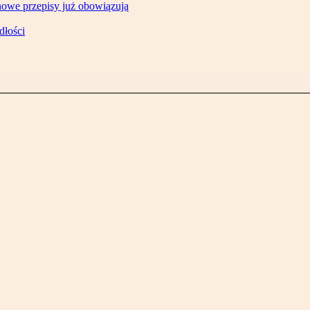
owe przepisy już obowiązują
dłości