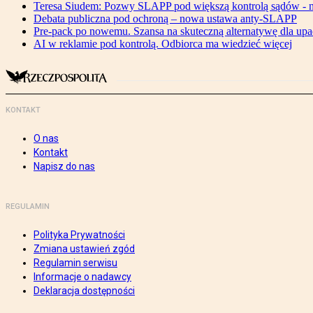
Teresa Siudem: Pozwy SLAPP pod większą kontrolą sądów - n
Debata publiczna pod ochroną – nowa ustawa anty-SLAPP
Pre-pack po nowemu. Szansa na skuteczną alternatywę dla upa
AI w reklamie pod kontrolą. Odbiorca ma wiedzieć więcej
KONTAKT
O nas
Kontakt
Napisz do nas
REGULAMIN
Polityka Prywatności
Zmiana ustawień zgód
Regulamin serwisu
Informacje o nadawcy
Deklaracja dostępności