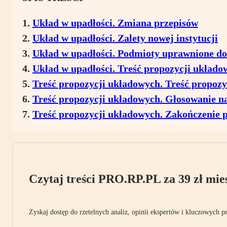
Układ w upadłości. Zmiana przepisów
Układ w upadłości. Zalety nowej instytucji
Układ w upadłości. Podmioty uprawnione do 
Układ w upadłości. Treść propozycji układo
Treść propozycji układowych. Treść propoz
Treść propozycji układowych. Głosowanie 
Treść propozycji układowych. Zakończenie 
Czytaj treści PRO.RP.PL za 39 zł mies
Zyskaj dostęp do rzetelnych analiz, opinii ekspertów i kluczowych p