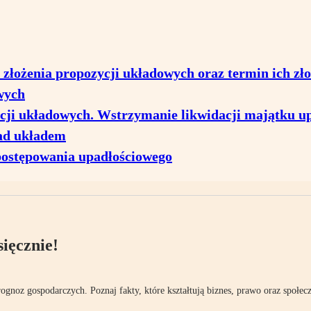
złożenia propozycji układowych oraz termin ich zło
wych
ycji układowych. Wstrzymanie likwidacji majątku u
nad układem
postępowania upadłościowego
ięcznie!
rognoz gospodarczych. Poznaj fakty, które kształtują biznes, prawo oraz społec