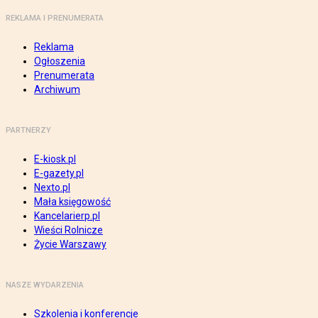
REKLAMA I PRENUMERATA
Reklama
Ogłoszenia
Prenumerata
Archiwum
PARTNERZY
E-kiosk.pl
E-gazety.pl
Nexto.pl
Mała księgowość
Kancelarierp.pl
Wieści Rolnicze
Życie Warszawy
NASZE WYDARZENIA
Szkolenia i konferencje