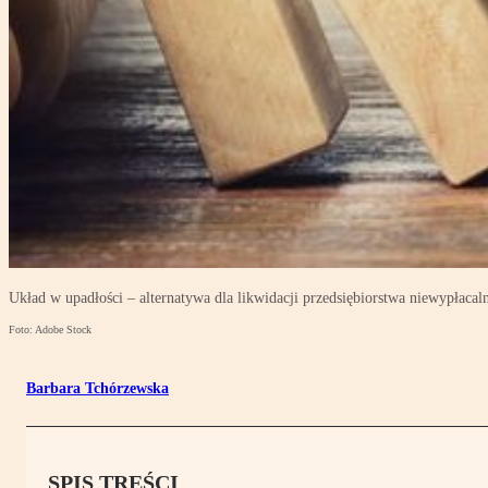
Układ w upadłości – alternatywa dla likwidacji przedsiębiorstwa niewypłacal
Foto: Adobe Stock
Barbara Tchórzewska
SPIS TREŚCI