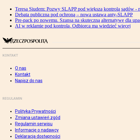
Teresa Siudem: Pozwy SLAPP pod większą kontrolą sądów - n
Debata publiczna pod ochroną – nowa ustawa anty-SLAPP
Pre-pack po nowemu. Szansa na skuteczną alternatywę dla upa
AI w reklamie pod kontrolą. Odbiorca ma wiedzieć więcej
KONTAKT
O nas
Kontakt
Napisz do nas
REGULAMIN
Polityka Prywatności
Zmiana ustawień zgód
Regulamin serwisu
Informacje o nadawcy
Deklaracja dostępności