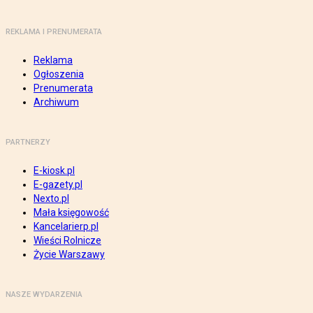
REKLAMA I PRENUMERATA
Reklama
Ogłoszenia
Prenumerata
Archiwum
PARTNERZY
E-kiosk.pl
E-gazety.pl
Nexto.pl
Mała księgowość
Kancelarierp.pl
Wieści Rolnicze
Życie Warszawy
NASZE WYDARZENIA