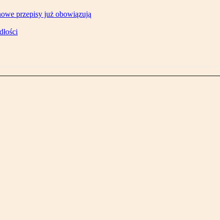
owe przepisy już obowiązują
dłości