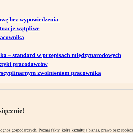
owę bez wypowiedzenia
tuacje wątpliwe
racownika
ka – standard w przepisach międzynarodowych
aktyki pracodawców
yscyplinarnym zwolnieniem pracownika
ięcznie!
rognoz gospodarczych. Poznaj fakty, które kształtują biznes, prawo oraz społec