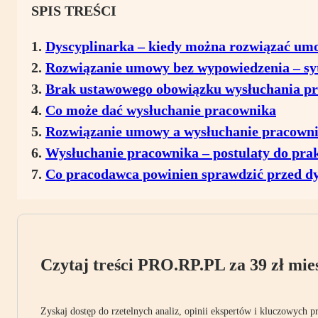
SPIS TREŚCI
Dyscyplinarka – kiedy można rozwiązać um
Rozwiązanie umowy bez wypowiedzenia – sy
Brak ustawowego obowiązku wysłuchania p
Co może dać wysłuchanie pracownika
Rozwiązanie umowy a wysłuchanie pracowni
Wysłuchanie pracownika – postulaty do pr
Co pracodawca powinien sprawdzić przed d
Czytaj treści PRO.RP.PL za 39 zł mies
Zyskaj dostęp do rzetelnych analiz, opinii ekspertów i kluczowych p