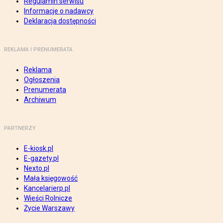
Regulamin serwisu
Informacje o nadawcy
Deklaracja dostępności
REKLAMA I PRENUMERATA
Reklama
Ogłoszenia
Prenumerata
Archiwum
PARTNERZY
E-kiosk.pl
E-gazety.pl
Nexto.pl
Mała księgowość
Kancelarierp.pl
Wieści Rolnicze
Życie Warszawy