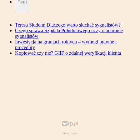
Tagi
Teresa Siudem: Dlaczego warto słuchać sygnalistów?
Czego sprawa Szpitala Południowego uczy o ochronie
sygnalistów
Inwestycja na gruntach rolnych – wymogi prawne i
procedury
Kopiować czy nie? GIIF o zdalnej weryfikacji klienta