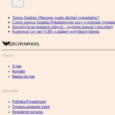
Teresa Siudem: Dlaczego warto słuchać sygnalistów?
Czego sprawa Szpitala Południowego uczy o ochronie sygnali
Inwestycja na gruntach rolnych – wymogi prawne i procedury
Kopiować czy nie? GIIF o zdalnej weryfikacji klienta
KONTAKT
O nas
Kontakt
Napisz do nas
REGULAMIN
Polityka Prywatności
Zmiana ustawień zgód
Regulamin serwisu