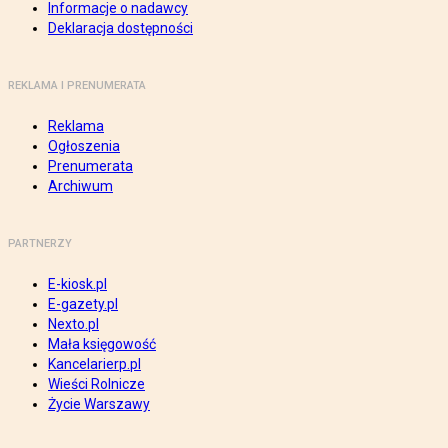
Informacje o nadawcy
Deklaracja dostępności
REKLAMA I PRENUMERATA
Reklama
Ogłoszenia
Prenumerata
Archiwum
PARTNERZY
E-kiosk.pl
E-gazety.pl
Nexto.pl
Mała księgowość
Kancelarierp.pl
Wieści Rolnicze
Życie Warszawy