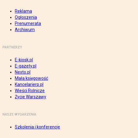
Reklama
Ogłoszenia
Prenumerata
Archiwum
PARTNERZY
E-kiosk.pl
E-gazety.pl
Nexto.pl
Mała księgowość
Kancelarierp.pl
Wieści Rolnicze
Życie Warszawy
NASZE WYDARZENIA
Szkolenia i konferencje