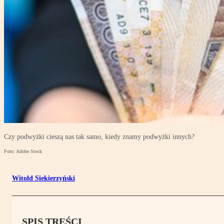
Czy podwyżki cieszą nas tak samo, kiedy znamy podwyżki innych?
Foto: Adobe Stock
Witold Siekierzyński
SPIS TREŚCI