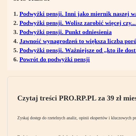
Podwyżki pensji. Inni jako miernik naszej w
Podwyżki pensji. Wolisz zarobić więcej czy..
Podwyżki pensji. Punkt odniesienia
Jawność wynagrodzeń to większa liczba po
Podwyżki pensji. Ważniejsze od „kto ile dost
Powrót do podwyżki pensji
Czytaj treści PRO.RP.PL za 39 zł mies
Zyskaj dostęp do rzetelnych analiz, opinii ekspertów i kluczowych p