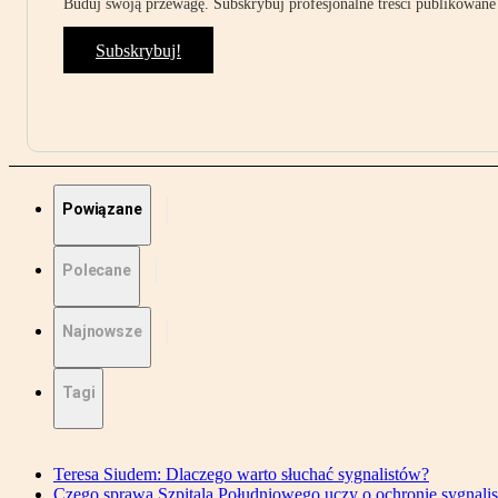
Buduj swoją przewagę. Subskrybuj profesjonalne treści publikowane 
Subskrybuj!
Powiązane
Polecane
Najnowsze
Tagi
Teresa Siudem: Dlaczego warto słuchać sygnalistów?
Czego sprawa Szpitala Południowego uczy o ochronie sygnali