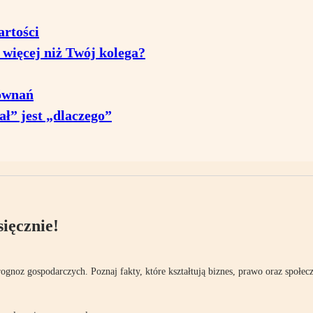
artości
. więcej niż Twój kolega?
równań
ał” jest „dlaczego”
ięcznie!
rognoz gospodarczych. Poznaj fakty, które kształtują biznes, prawo oraz społec