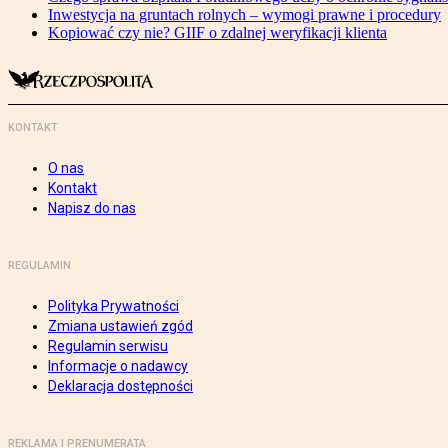
Inwestycja na gruntach rolnych – wymogi prawne i procedury
Kopiować czy nie? GIIF o zdalnej weryfikacji klienta
KONTAKT
O nas
Kontakt
Napisz do nas
REGULAMIN
Polityka Prywatności
Zmiana ustawień zgód
Regulamin serwisu
Informacje o nadawcy
Deklaracja dostępności
REKLAMA I PRENUMERATA