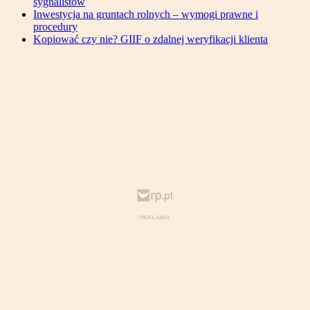
sygnalistów
Inwestycja na gruntach rolnych – wymogi prawne i
procedury
Kopiować czy nie? GIIF o zdalnej weryfikacji klienta