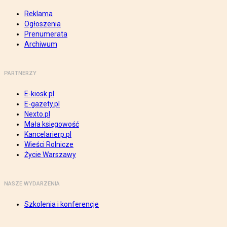
Reklama
Ogłoszenia
Prenumerata
Archiwum
PARTNERZY
E-kiosk.pl
E-gazety.pl
Nexto.pl
Mała księgowość
Kancelarierp.pl
Wieści Rolnicze
Życie Warszawy
NASZE WYDARZENIA
Szkolenia i konferencje