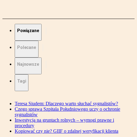
Powiązane
Polecane
Najnowsze
Tagi
Teresa Siudem: Dlaczego warto słuchać sygnalistów?
Czego sprawa Szpitala Południowego uczy o ochronie
sygnalistów
Inwestycja na gruntach rolnych – wymogi prawne i
procedury
Kopiować czy nie? GIIF o zdalnej weryfikacji klienta