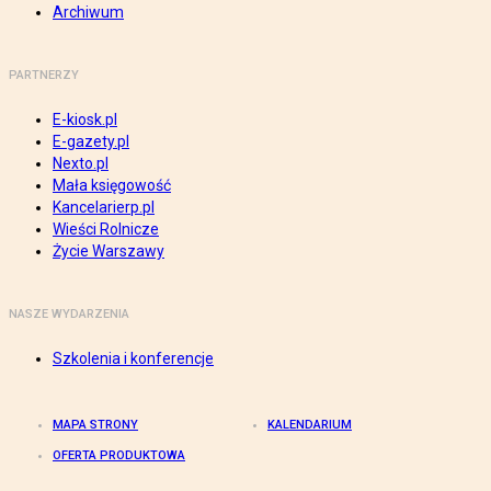
Archiwum
PARTNERZY
E-kiosk.pl
E-gazety.pl
Nexto.pl
Mała księgowość
Kancelarierp.pl
Wieści Rolnicze
Życie Warszawy
NASZE WYDARZENIA
Szkolenia i konferencje
MAPA STRONY
KALENDARIUM
OFERTA PRODUKTOWA