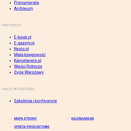
Prenumerata
Archiwum
PARTNERZY
E-kiosk.pl
E-gazety.pl
Nexto.pl
Mała księgowość
Kancelarierp.pl
Wieści Rolnicze
Życie Warszawy
NASZE WYDARZENIA
Szkolenia i konferencje
MAPA STRONY
KALENDARIUM
OFERTA PRODUKTOWA