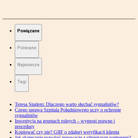
Powiązane
Polecane
Najnowsze
Tagi
Teresa Siudem: Dlaczego warto słuchać sygnalistów?
Czego sprawa Szpitala Południowego uczy o ochronie
sygnalistów
Inwestycja na gruntach rolnych – wymogi prawne i
procedury
Kopiować czy nie? GIIF o zdalnej weryfikacji klienta
Jak skutecznie rozwijać innowacje z silniejszym partnerem?