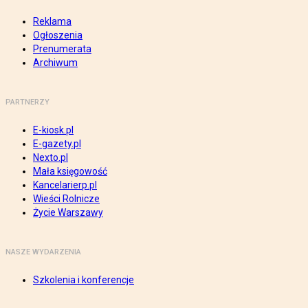
Reklama
Ogłoszenia
Prenumerata
Archiwum
PARTNERZY
E-kiosk.pl
E-gazety.pl
Nexto.pl
Mała księgowość
Kancelarierp.pl
Wieści Rolnicze
Życie Warszawy
NASZE WYDARZENIA
Szkolenia i konferencje