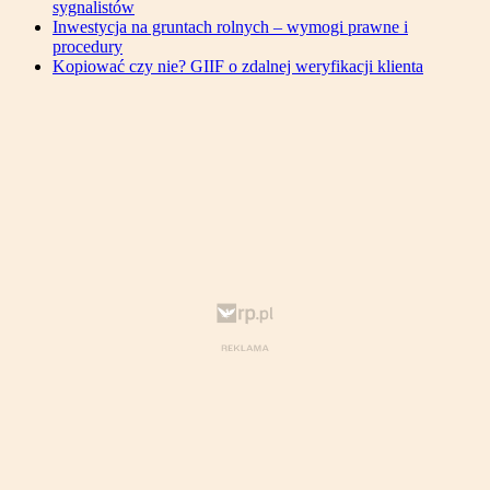
sygnalistów
Inwestycja na gruntach rolnych – wymogi prawne i
procedury
Kopiować czy nie? GIIF o zdalnej weryfikacji klienta