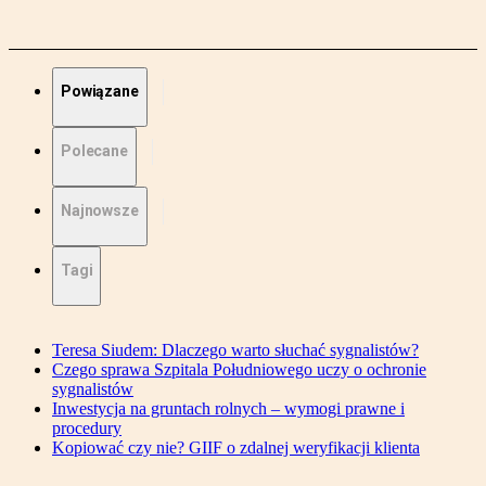
Powiązane
Polecane
Najnowsze
Tagi
Teresa Siudem: Dlaczego warto słuchać sygnalistów?
Czego sprawa Szpitala Południowego uczy o ochronie
sygnalistów
Inwestycja na gruntach rolnych – wymogi prawne i
procedury
Kopiować czy nie? GIIF o zdalnej weryfikacji klienta