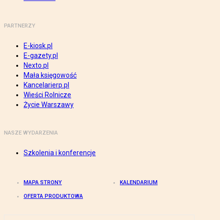
PARTNERZY
E-kiosk.pl
E-gazety.pl
Nexto.pl
Mała księgowość
Kancelarierp.pl
Wieści Rolnicze
Życie Warszawy
NASZE WYDARZENIA
Szkolenia i konferencje
MAPA STRONY
KALENDARIUM
OFERTA PRODUKTOWA