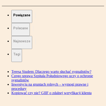
Powiązane
Polecane
Najnowsze
Tagi
Teresa Siudem: Dlaczego warto słuchać sygnalistów?
Czego sprawa Szpitala Południowego uczy o ochronie
sygnalistów
Inwestycja na gruntach rolnych – wymogi prawne i
procedury
Kopiować czy nie? GIIF o zdalnej weryfikacji klienta