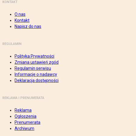
KONTAKT
O nas
Kontakt
Napisz do nas
REGULAMIN
Polityka Prywatności
Zmiana ustawień zgód
Regulamin serwisu
Informacje o nadawcy
Deklaracja dostępności
REKLAMA I PRENUMERATA
Reklama
Ogłoszenia
Prenumerata
Archiwum